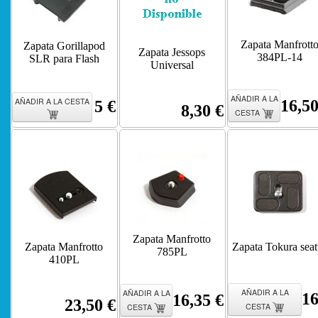
Zapata Manfrott
Zapata Gorillapod
Zapata Jessops
384PL-14
SLR para Flash
Universal
AÑADIR A LA
AÑADIR A LA CESTA
16,50
5 €
8,30 €
CESTA
Zapata Manfrotto
Zapata Manfrotto
Zapata Tokura seat
785PL
410PL
AÑADIR A LA
AÑADIR A LA
16
16,35 €
23,50 €
CESTA
CESTA