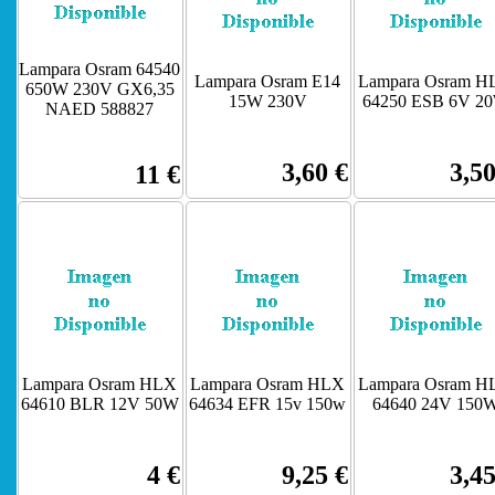
Lampara Osram 64540
Lampara Osram E14
Lampara Osram H
650W 230V GX6,35
15W 230V
64250 ESB 6V 2
NAED 588827
3,60 €
3,50
11 €
Lampara Osram HLX
Lampara Osram HLX
Lampara Osram H
64610 BLR 12V 50W
64634 EFR 15v 150w
64640 24V 150
4 €
9,25 €
3,45