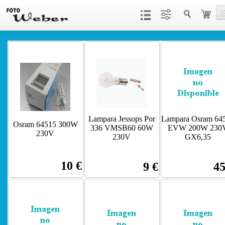
Productos
Servicios
Contacto
Lampara Jessops Por
Lampara Osram 64
Osram 64515 300W
336 VMSB60 60W
EVW 200W 230
230V
230V
GX6,35
10 €
9 €
45