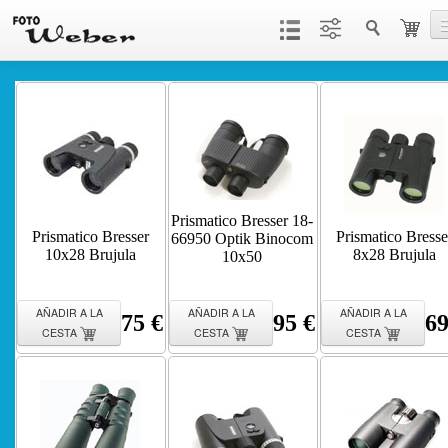
Productos
Servicios
Contacto
Prismatico Bresser 18-
Prismatico Bresser
Prismatico Bresse
66950 Optik Binocom
10x28 Brujula
8x28 Brujula
10x50
AÑADIR A LA
AÑADIR A LA
AÑADIR A LA
75 €
95 €
69
CESTA
CESTA
CESTA