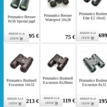
Prismatico Bushne
Prismatico Bresser
Prismatico Bresser
Elite E2 10x42
Waterprof 10x28
8x56 Spezial jagd
AÑADIR A LA
AÑADIR A LA
699
95 €
75 €
CESTA
CESTA
Prismatico Bushnell
Prismatico Bushnell
Prismatico Bushne
Excursion 8x28mm
Excursion 10x32
Excursion 8x32
AÑADIR A LA
AÑADIR A LA
AÑADIR A LA
119 €
213 €
195
CESTA
CESTA
CESTA