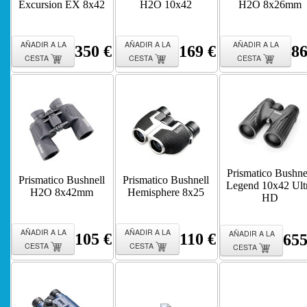
Excursion EX 8x42
H2O 10x42
H2O 8x26mm
AÑADIR A LA
AÑADIR A LA
AÑADIR A LA
350 €
169 €
86
CESTA
CESTA
CESTA
Prismatico Bushne
Prismatico Bushnell
Prismatico Bushnell
Legend 10x42 Ult
H2O 8x42mm
Hemisphere 8x25
HD
AÑADIR A LA
AÑADIR A LA
AÑADIR A LA
105 €
110 €
655
CESTA
CESTA
CESTA