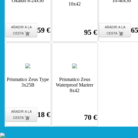
Okaido 8-24x50
10-40x30
10x42
AÑADIR A LA
AÑADIR A LA
59 €
65
95 €
CESTA
CESTA
Prismatico Zeus Type
Prismatico Zeus
3x25B
Waterproof Marirer
8x42
AÑADIR A LA
18 €
70 €
CESTA