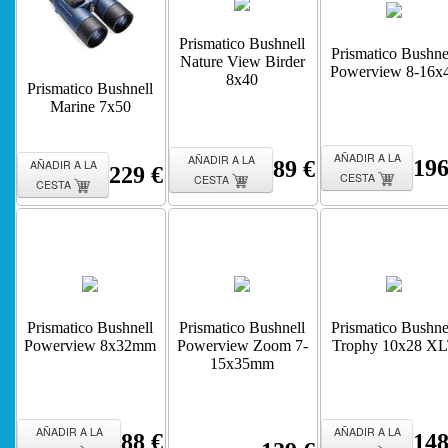
Prismatico Bushnell
Prismatico Bushne
Nature View Birder
Powerview 8-16x
8x40
Prismatico Bushnell
Marine 7x50
AÑADIR A LA
AÑADIR A LA
196
89 €
AÑADIR A LA
229 €
CESTA
CESTA
CESTA
Prismatico Bushnell
Prismatico Bushnell
Prismatico Bushne
Powerview 8x32mm
Powerview Zoom 7-
Trophy 10x28 X
15x35mm
AÑADIR A LA
AÑADIR A LA
88 €
148