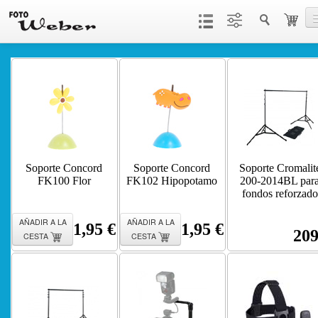
Productos
Servicios
Contacto
Soporte Concord
Soporte Concord
Soporte Cromalit
FK100 Flor
FK102 Hipopotamo
200-2014BL par
fondos reforzado
AÑADIR A LA
AÑADIR A LA
1,95 €
1,95 €
209
CESTA
CESTA