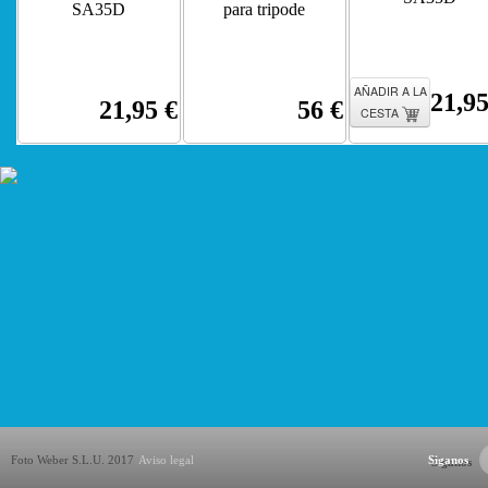
SA35D
para tripode
AÑADIR A LA
21,95
21,95 €
56 €
CESTA
Foto Weber S.L.U. 2017
Aviso legal
Siganos