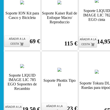
Soporte LIQUI
Soporte ION Kit para
Soporte Kaiser Rail de
IMAGE LIC 78
Casco y Bicicleta
Enfoque Macro/
EGO cinta
Reproduccio
AÑADIR A LA
AÑADIR A LA
69 €
14,95
115 €
CESTA
CESTA
Soporte LIQUID
IMAGE LIC 785
Soporte Phottix Tipo
Soporte Tokura D
EGO Sopoertes de
H
Ruedas para tripo
Recambio
AÑADIR A LA
AÑADIR A LA
23 €
19,50 €