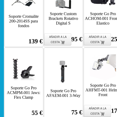
Soporte Custom
Soporte Go Pro
Soporte Cromalite
Brackets Rotativo
ACHOM-001 Front
200-2014SS para
Digital S
Elastico
fondos
AÑADIR A LA
AÑADIR A LA
95 €
25
139 €
CESTA
CESTA
Soporte Go Pro
Soporte Go Pro
AHFMT-001 Helm
Soporte Go Pro
ACMPM-001 Jaws:
Front
AFAEM-001 3-Way
Flex Clamp
AÑADIR A LA
17
75 €
55 €
CESTA