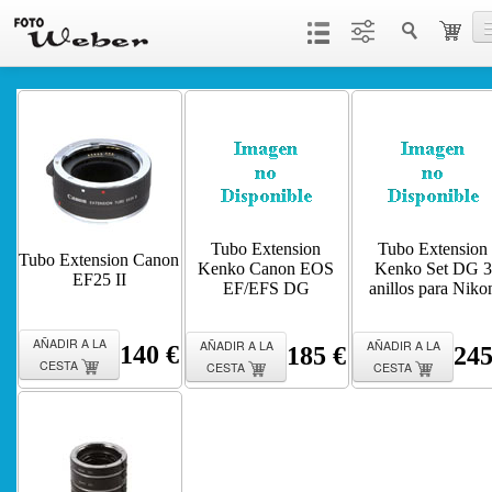
Productos
Servicios
Contacto
Tubo Extension
Tubo Extension
Tubo Extension Canon
Kenko Canon EOS
Kenko Set DG 3
EF25 II
EF/EFS DG
anillos para Niko
AÑADIR A LA
AÑADIR A LA
AÑADIR A LA
140 €
185 €
245
CESTA
CESTA
CESTA