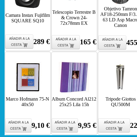
Objetivo Tamron
Telescopio Terrestre B
AF18-250mm F/3.
Camara Instax Fujifilm
& Crown 24-
63 LD Asp Macr
SQUARE SQ10
72x78mm EX
Canon
AÑADIR A LA
AÑADIR A LA
AÑADIR A LA
289 €
165 €
455
CESTA
CESTA
CESTA
Marco Hofmann 75-N
Album Concord Al212
Tripode Giottos
40x50
25x25 Lila 15h
QU500M
AÑADIR A LA
AÑADIR A LA
AÑADIR A LA
9,10 €
9,95 €
22
CESTA
CESTA
CESTA