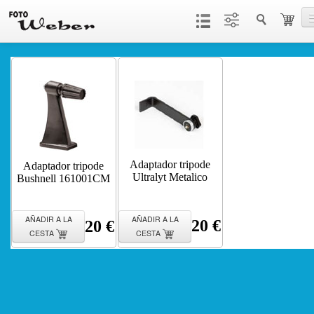
Productos
Servicios
Contacto
Adaptador tripode
Adaptador tripode
Ultralyt Metalico
Bushnell 161001CM
AÑADIR A LA
AÑADIR A LA
20 €
20 €
CESTA
CESTA